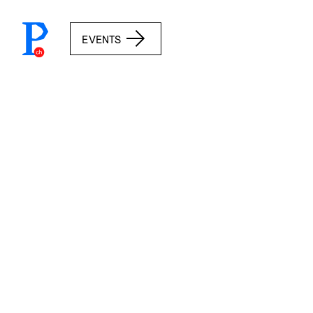
prototypefund.ch logo
EVENTS