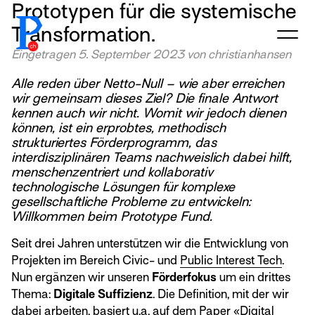
Prototypen für die systemische
prototypefund.ch logo
Transformation.
Eingetragen
5. September 2023
von
christianhansen
Alle reden über Netto-Null – wie aber erreichen
wir gemeinsam dieses Ziel? Die finale Antwort
kennen auch wir nicht. Womit wir jedoch dienen
können, ist ein erprobtes, methodisch
strukturiertes Förderprogramm, das
interdisziplinären Teams nachweislich dabei hilft,
menschenzentriert und kollaborativ
technologische Lösungen für komplexe
gesellschaftliche Probleme zu entwickeln:
Willkommen beim Prototype Fund.
Seit drei Jahren unterstützen wir die Entwicklung von
Projekten im Bereich Civic- und
Public Interest Tech
.
Nun ergänzen wir unseren
Förderfokus
um ein drittes
Thema:
Digitale Suffizienz
. Die Definition, mit der wir
dabei arbeiten, basiert u.a. auf dem Paper «
Digital