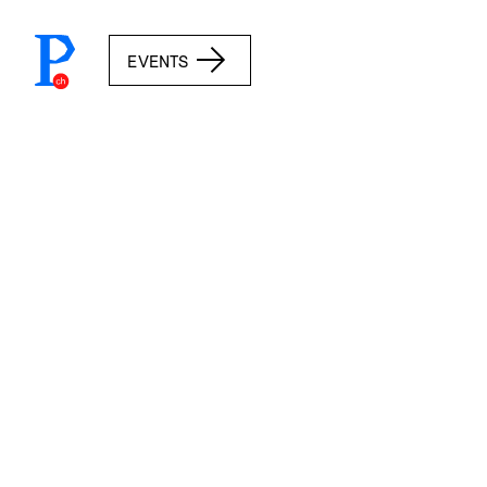
prototypefund.ch logo
EVENTS